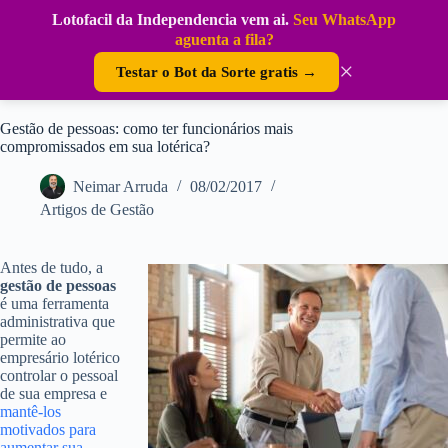
Pular
Lotofacil da Independencia vem ai.
Seu WhatsApp
para
DouraSoft
aguenta a fila?
o
conteúdo
×
Testar o Bot da Sorte gratis →
Gestão de pessoas: como ter funcionários mais
compromissados em sua lotérica?
Neimar Arruda
08/02/2017
Artigos de Gestão
Antes de tudo, a
gestão de pessoas
é uma ferramenta
administrativa que
permite ao
empresário lotérico
controlar o pessoal
de sua empresa e
mantê-los
motivados para
aumentar sua