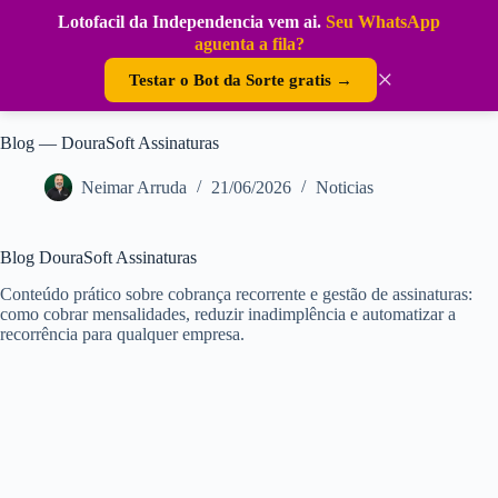
Pular
Lotofacil da Independencia vem ai.
Seu WhatsApp
para
DouraSoft
aguenta a fila?
o
conteúdo
×
Testar o Bot da Sorte gratis →
Blog — DouraSoft Assinaturas
Neimar Arruda
21/06/2026
Noticias
Blog DouraSoft Assinaturas
Conteúdo prático sobre cobrança recorrente e gestão de assinaturas:
como cobrar mensalidades, reduzir inadimplência e automatizar a
recorrência para qualquer empresa.