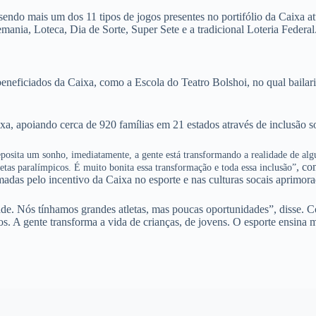
ndo mais um dos 11 tipos de jogos presentes no portifólio da Caixa a
nia, Loteca, Dia de Sorte, Super Sete e a tradicional Loteria Federal
eneficiados da Caixa, como a Escola do Teatro Bolshoi, no qual baila
ixa, apoiando cerca de 920 famílias em 21 estados através de inclusão s
deposita um sonho, imediatamente, a gente está transformando a realidade de a
, co
letas paralímpicos. É muito bonita essa transformação e toda essa inclusão”
rmadas pelo incentivo da Caixa no esporte e nas culturas socais aprimo
ade. Nós tínhamos grandes atletas, mas poucas oportunidades”, disse.
A gente transforma a vida de crianças, de jovens. O esporte ensina mu