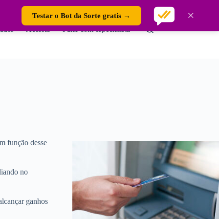
×
Testar o Bot da Sorte gratis →
ades
Acessar
Falar com especialista
Em função desse
liando no
alcançar ganhos