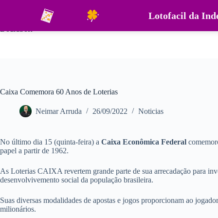
Pular
para
Lotofacil da In
o
DouraSoft
conteúdo
Caixa Comemora 60 Anos de Loterias
Neimar Arruda
26/09/2022
Noticias
No último dia 15 (quinta-feira) a
Caixa Econômica Federal
comemorou
papel a partir de 1962.
As Loterias CAIXA revertem grande parte de sua arrecadação para inves
desenvolvivemento social da população brasileira.
Suas diversas modalidades de apostas e jogos proporcionam ao jogador
milionários.