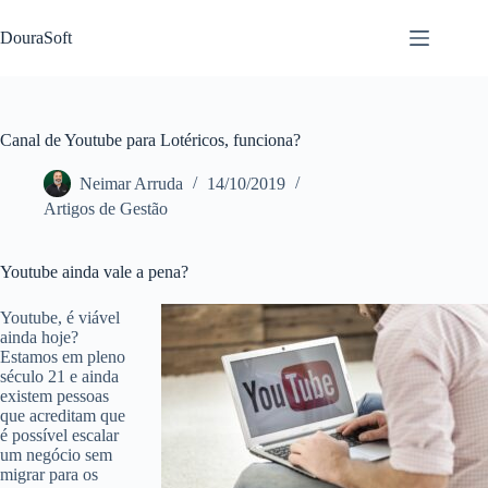
Pular
para
DouraSoft
o
conteúdo
Canal de Youtube para Lotéricos, funciona?
Neimar Arruda
14/10/2019
Artigos de Gestão
Youtube ainda vale a pena?
Youtube, é viável
ainda hoje?
Estamos em pleno
século 21 e ainda
existem pessoas
que acreditam que
é possível escalar
um negócio sem
migrar para os