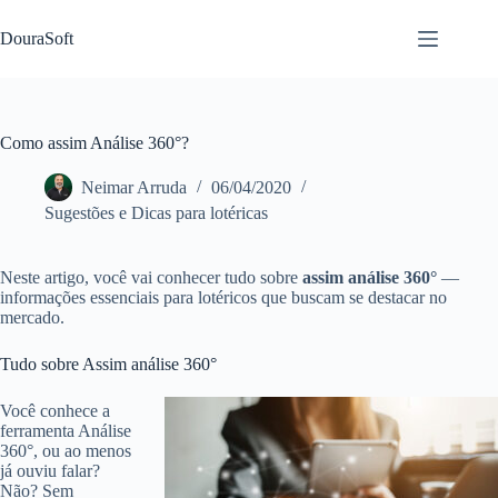
Pular
para
DouraSoft
o
conteúdo
Como assim Análise 360°?
Neimar Arruda
06/04/2020
Sugestões e Dicas para lotéricas
Neste artigo, você vai conhecer tudo sobre
assim análise 360°
—
informações essenciais para lotéricos que buscam se destacar no
mercado.
Tudo sobre Assim análise 360°
Você conhece a
ferramenta Análise
360°, ou ao menos
já ouviu falar?
Não? Sem