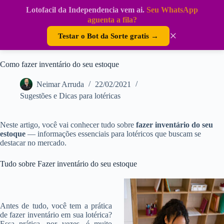
Pular
Lotofacil da Independencia vem ai.
Seu WhatsApp
para
DouraSoft
aguenta a fila?
o
conteúdo
×
Testar o Bot da Sorte gratis →
Como fazer inventário do seu estoque
Neimar Arruda
22/02/2021
Sugestões e Dicas para lotéricas
Neste artigo, você vai conhecer tudo sobre
fazer inventário do seu
estoque
— informações essenciais para lotéricos que buscam se
destacar no mercado.
Tudo sobre Fazer inventário do seu estoque
Antes de tudo, você tem a prática
de fazer inventário em sua lotérica?
Essa prática, por vezes, é muito