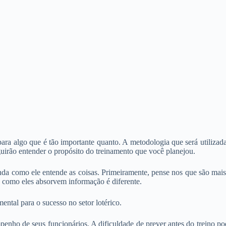
para algo que é tão importante quanto. A metodologia que será utilizada
guirão entender o propósito do treinamento que você planejou.
a como ele entende as coisas. Primeiramente, pense nos que são mais n
como eles absorvem informação é diferente.
ental para o sucesso no setor lotérico.
penho de seus funcionários. A dificuldade de prever antes do treino po