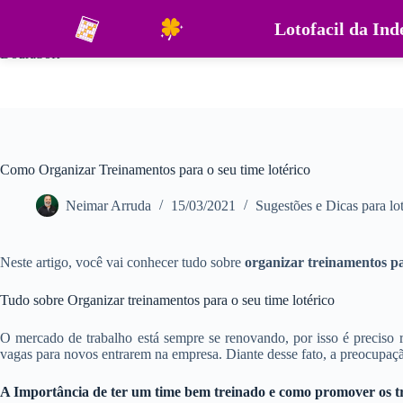
Pular
para
Lotofacil da In
o
DouraSoft
conteúdo
Como Organizar Treinamentos para o seu time lotérico
Neimar Arruda
15/03/2021
Sugestões e Dicas para lot
Neste artigo, você vai conhecer tudo sobre
organizar treinamentos pa
Tudo sobre Organizar treinamentos para o seu time lotérico
O mercado de trabalho está sempre se renovando, por isso é preciso 
vagas para novos entrarem na empresa. Diante desse fato, a preocupaçã
A Importância de ter um time bem treinado e como promover os t