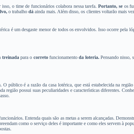
 isso, o time de funcionários colabora nessa tarefa.
Portanto, se
os fu
lvo,
o trabalho
dá
ainda mais. Além disso, os clientes voltarão mais ve
érica é um desgaste menor de todos os envolvidos. Isso ocorre pela ló
m
treinada
para o
correto
funcionamento
da loteria.
Pensando nisso, s
 O público é a razão da casa lotérica, que está estabelecida na região 
Cada região possui suas peculiaridades e características diferentes. Con
asso.
funcionários. Entenda quais são as metas a serem alcançadas. Demonstr
preendam como o serviço deles é importante e como eles servem à popula
postas.