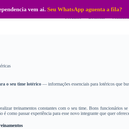
dependencia vem ai.
Seu WhatsApp aguenta a fila?
Produtos
Lotéricas
Mensalid
éricas
ra o seu time lotérico
— informações essenciais para lotéricos que bu
realizar treinamentos constantes com o seu time. Bons funcionários s
o é como passar experiência para esse novo integrante que quer oferece
reinamentos