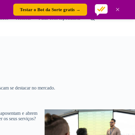
×
Testar o Bot da Sorte gratis →
ades
Acessar
Falar com especialista
scam se destacar no mercado.
e aposentam e abrem
r os seus serviços?