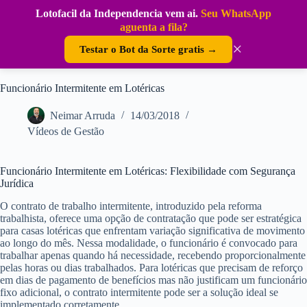
Pular
Lotofacil da Independencia vem ai.
Seu WhatsApp
para
DouraSoft
aguenta a fila?
o
conteúdo
×
Testar o Bot da Sorte gratis →
Funcionário Intermitente em Lotéricas
Neimar Arruda
14/03/2018
Vídeos de Gestão
Funcionário Intermitente em Lotéricas: Flexibilidade com Segurança
Jurídica
O contrato de trabalho intermitente, introduzido pela reforma
trabalhista, oferece uma opção de contratação que pode ser estratégica
para casas lotéricas que enfrentam variação significativa de movimento
ao longo do mês. Nessa modalidade, o funcionário é convocado para
trabalhar apenas quando há necessidade, recebendo proporcionalmente
pelas horas ou dias trabalhados. Para lotéricas que precisam de reforço
em dias de pagamento de benefícios mas não justificam um funcionário
fixo adicional, o contrato intermitente pode ser a solução ideal se
implementado corretamente.