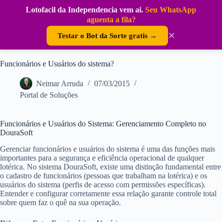
Pular
Lotofacil da Independencia vem ai.
Seu WhatsApp
para
DouraSoft
aguenta a fila?
o
conteúdo
×
Testar o Bot da Sorte gratis →
Funcionários e Usuários do sistema?
Neimar Arruda
07/03/2015
Portal de Soluções
Funcionários e Usuários do Sistema: Gerenciamento Completo no
DouraSoft
Gerenciar funcionários e usuários do sistema é uma das funções mais
importantes para a segurança e eficiência operacional de qualquer
lotérica. No sistema DouraSoft, existe uma distinção fundamental entre
o cadastro de funcionários (pessoas que trabalham na lotérica) e os
usuários do sistema (perfis de acesso com permissões específicas).
Entender e configurar corretamente essa relação garante controle total
sobre quem faz o quê na sua operação.