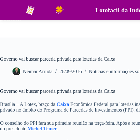
Pular
para
Lotofacil da In
o
DouraSoft
conteúdo
Governo vai buscar parceria privada para loterias da Caixa
Neimar Arruda
26/09/2016
Noticias e informações sob
Governo vai buscar parceria privada para loterias da Caixa
Brasília – A Lotex, braço da
Caixa
Econômica Federal para loterias inst
privado no âmbito do Programa de Parcerias de Investimentos (PPI), di
O conselho do PPI fará sua primeira reunião na terça-feira. Após a reun
do presidente
Michel Temer
.