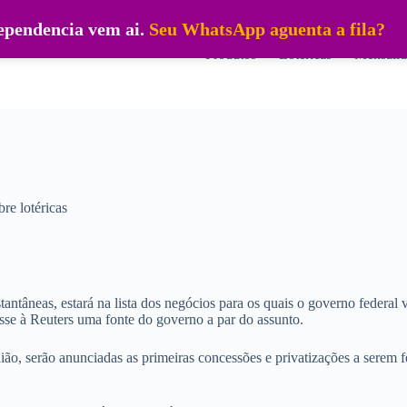
dependencia vem ai.
Seu WhatsApp aguenta a fila?
Produtos
Lotéricas
Mensalid
re lotéricas
antâneas, estará na lista dos negócios para os quais o governo federal v
sse à Reuters uma fonte do governo a par do assunto.
ião, serão anunciadas as primeiras concessões e privatizações a serem f