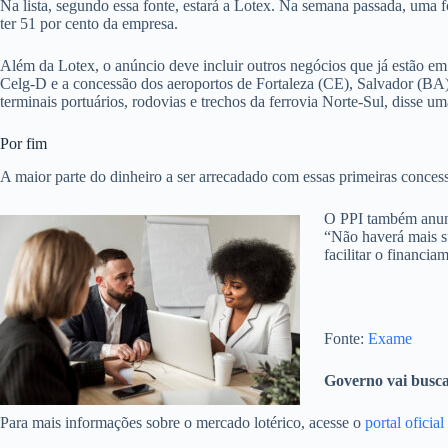
Na lista, segundo essa fonte, estará a Lotex. Na semana passada, uma f
ter 51 por cento da empresa.
Além da Lotex, o anúncio deve incluir outros negócios que já estão em
Celg-D e a concessão dos aeroportos de Fortaleza (CE), Salvador (BA),
terminais portuários, rodovias e trechos da ferrovia Norte-Sul, disse 
Por fim
A maior parte do dinheiro a ser arrecadado com essas primeiras concessõ
O PPI também anunci
“Não haverá mais su
facilitar o financia
Fonte:
Exame
Governo vai busca
Para mais informações sobre o mercado lotérico, acesse o
portal oficia