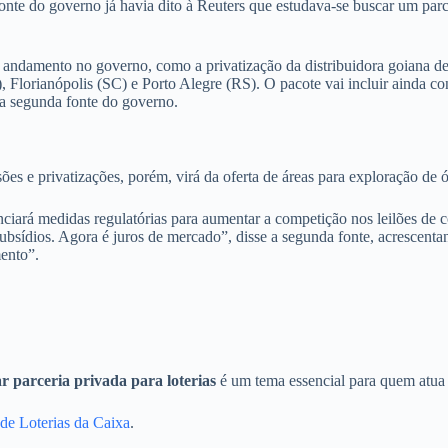
onte do governo já havia dito à Reuters que estudava-se buscar um parc
 andamento no governo, como a privatização da distribuidora goiana de 
 Florianópolis (SC) e Porto Alegre (RS). O pacote vai incluir ainda c
uma segunda fonte do governo.
es e privatizações, porém, virá da oferta de áreas para exploração de ól
ará medidas regulatórias para aumentar a competição nos leilões de co
bsídios. Agora é juros de mercado”, disse a segunda fonte, acrescentan
mento”.
r parceria privada para loterias
é um tema essencial para quem atua n
l de Loterias da Caixa
.