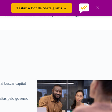
×
Testar o Bot da Sorte gratis →
ades
Acessar
Falar com especialista
ai buscar capital
eitas pelo governo