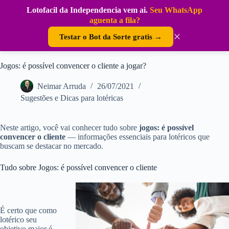
Pular
Lotofacil da Independencia vem ai.
Seu WhatsApp
para
DouraSoft
aguenta a fila?
o
conteúdo
×
Testar o Bot da Sorte gratis →
Jogos: é possível convencer o cliente a jogar?
Neimar Arruda
26/07/2021
Sugestões e Dicas para lotéricas
Neste artigo, você vai conhecer tudo sobre
jogos: é possível
convencer o cliente
— informações essenciais para lotéricos que
buscam se destacar no mercado.
Tudo sobre Jogos: é possível convencer o cliente
É certo que como
lotérico seu
objetivo maior é