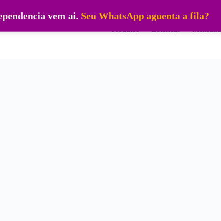
dependencia vem ai.
Seu WhatsApp aguenta a fila?
Produtos
Lotéricas
Mensalid