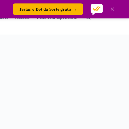
×
Testar o Bot da Sorte gratis →
ades
Acessar
Falar com especialista