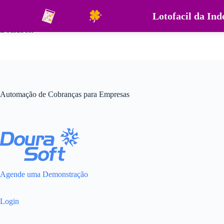
Pular
para
Lotofacil da In
o
DouraSoft
conteúdo
Automação de Cobranças para Empresas
Agende uma Demonstração
Login