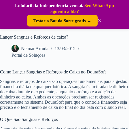
Pular
Lotofacil da Independencia vem ai.
Seu WhatsApp
para
DouraSoft
aguenta a fila?
o
conteúdo
×
Testar o Bot da Sorte gratis →
Lançar Sangrias e Reforços de caixa?
Neimar Arruda
13/03/2015
Portal de Soluções
Como Lançar Sangrias e Reforços de Caixa no DouraSoft
Sangrias e reforços de caixa são operações fundamentais para a gestão
financeira diária de qualquer lotérica. A sangria é a retirada de dinheiro
do caixa durante o expediente, enquanto o reforço é a adição de
dinheiro ao caixa. Ambas as operações precisam ser registradas
corretamente no sistema DouraSoft para que o controle financeiro seja
preciso e o fechamento de caixa no final do dia bata com o saldo real.
O Que São Sangrias e Reforços
A sangria de caixa é a retirada de valores do caixa da lotérica durante o