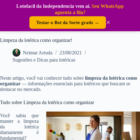
Pular
Lotofacil da Independencia vem ai.
Seu WhatsApp
para
DouraSoft
aguenta a fila?
o
conteúdo
×
Testar o Bot da Sorte gratis →
Limpeza da lotérica como organizar!
Neimar Arruda
23/08/2021
Sugestões e Dicas para lotéricas
Neste artigo, você vai conhecer tudo sobre
limpeza da lotérica como
organizar
— informações essenciais para lotéricos que buscam se
destacar no mercado.
Tudo sobre Limpeza da lotérica como organizar
Você sabia que
manter a limpeza
da lotérica
diariamente é
fundamental?