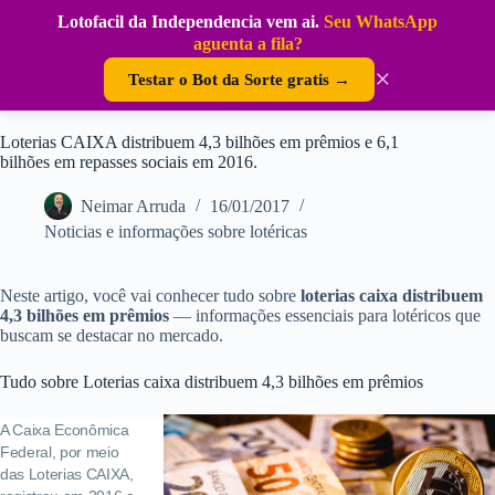
Pular
Lotofacil da Independencia vem ai.
Seu WhatsApp
para
DouraSoft
aguenta a fila?
o
conteúdo
×
Testar o Bot da Sorte gratis →
Loterias CAIXA distribuem 4,3 bilhões em prêmios e 6,1
bilhões em repasses sociais em 2016.
Neimar Arruda
16/01/2017
Noticias e informações sobre lotéricas
Neste artigo, você vai conhecer tudo sobre
loterias caixa distribuem
4,3 bilhões em prêmios
— informações essenciais para lotéricos que
buscam se destacar no mercado.
Tudo sobre Loterias caixa distribuem 4,3 bilhões em prêmios
A Caixa Econômica
Federal, por meio
das Loterias CAIXA,