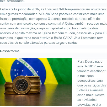
total arrecadado.
Entre abril e junho de 2016, as Loterias CAIXA implementaram novidades
em algumas modalidades. A Dupla Sena passou a contar com mais uma
faixa de premiação, com apenas 3 acertos nos dois sorteios, além de
contar com um terceiro concurso semanal. A Quina também recebeu mais
uma faixa de premiação, e agora o apostador ganha a partir de dois
acertos. A aposta máxima na Quina também mudou, passou de 7 para 15
números, o que torna mais atrativo o Bolão CAIXA. Já a Lotomania teve
seus dias de sorteio alterados para as terças e sextas.
Dessa forma
Para Deusdina, o
ano de 2017 será
também desafiador
e traz boas
perspectivas para
que os serviços das
Loterias avancem
ainda mais. Dentre
as novidades
previstas, está a