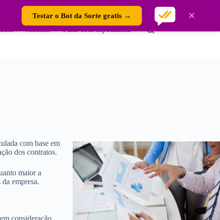
×
Testar o Bot da Sorte gratis →
ades
Acessar
Falar com especialista
lculada com base em
ação dos contratos.
uanto maior a
s da empresa.
o em consideração