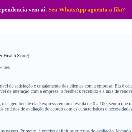
dependencia vem ai.
Seu WhatsApp aguenta a fila?
Produtos
Lotéricas
Mensalid
r Health Score)
entes
ível de satisfação e engajamento dos clientes com a empresa. Ela é ca
nível de interação com a empresa, o feedback recebido e a taxa de renov
, mas geralmente ela é expressa em uma escala de 0 a 100, sendo que q
os critérios de avaliação de acordo com as características e necessidade
ns passos. Primeiro, é preciso definir os critérios de avaliação, levand