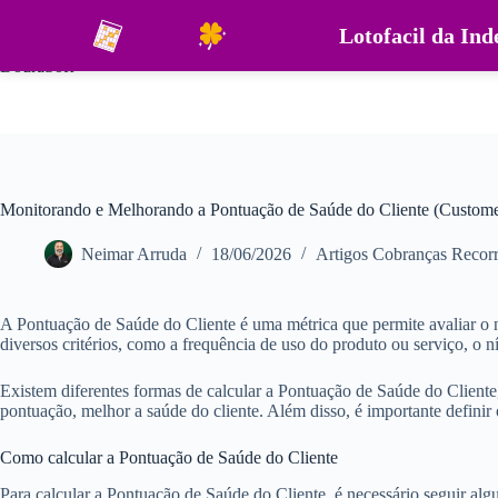
Pular
para
Lotofacil da In
o
DouraSoft
conteúdo
Monitorando e Melhorando a Pontuação de Saúde do Cliente (Custome
Neimar Arruda
18/06/2026
Artigos Cobranças Recorr
A Pontuação de Saúde do Cliente é uma métrica que permite avaliar o n
diversos critérios, como a frequência de uso do produto ou serviço, o 
Existem diferentes formas de calcular a Pontuação de Saúde do Cliente
pontuação, melhor a saúde do cliente. Além disso, é importante definir 
Como calcular a Pontuação de Saúde do Cliente
Para calcular a Pontuação de Saúde do Cliente, é necessário seguir algu