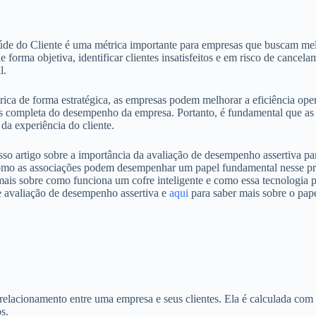
e do Cliente é uma métrica importante para empresas que buscam melhor
e forma objetiva, identificar clientes insatisfeitos e em risco de cancel
l.
trica de forma estratégica, as empresas podem melhorar a eficiência oper
is completa do desempenho da empresa. Portanto, é fundamental que a
 da experiência do cliente.
so artigo sobre a importância da avaliação de desempenho assertiva pa
como as associações podem desempenhar um papel fundamental nesse proc
 mais sobre como funciona um cofre inteligente e como essa tecnologia p
re avaliação de desempenho assertiva e
aqui
para saber mais sobre o pape
elacionamento entre uma empresa e seus clientes. Ela é calculada com 
s.