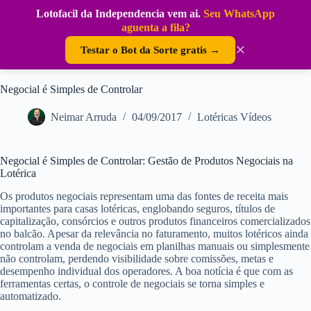
Pular
Lotofacil da Independencia vem ai.
Seu WhatsApp
para
DouraSoft
aguenta a fila?
o
conteúdo
×
Testar o Bot da Sorte gratis →
Negocial é Simples de Controlar
Neimar Arruda
04/09/2017
Lotéricas Vídeos
Negocial é Simples de Controlar: Gestão de Produtos Negociais na
Lotérica
Os produtos negociais representam uma das fontes de receita mais
importantes para casas lotéricas, englobando seguros, títulos de
capitalização, consórcios e outros produtos financeiros comercializados
no balcão. Apesar da relevância no faturamento, muitos lotéricos ainda
controlam a venda de negociais em planilhas manuais ou simplesmente
não controlam, perdendo visibilidade sobre comissões, metas e
desempenho individual dos operadores. A boa notícia é que com as
ferramentas certas, o controle de negociais se torna simples e
automatizado.