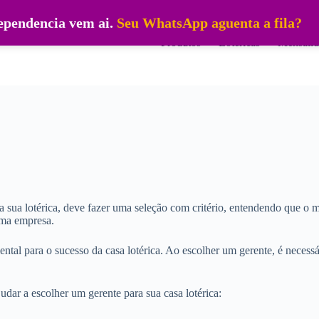
dependencia vem ai.
Seu WhatsApp aguenta a fila?
Produtos
Lotéricas
Mensalid
a sua lotérica, deve fazer uma seleção com critério, entendendo que o 
uma empresa.
al para o sucesso da casa lotérica. Ao escolher um gerente, é necessár
judar a escolher um gerente para sua casa lotérica: