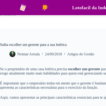
Pular
para
Lotofacil da In
o
DouraSoft
conteúdo
Saiba escolher um gerente para a sua lotérica
Neimar Arruda
24/09/2018
Artigos de Gestão
Se o proprietário de uma casa lotérica precisa
escolher um gerente
par
exige atualmente muito mais habilidades para quem está gerenciando 
É importante que o empresário tenha em mente que o gerente é fundament
apresenta as características necessárias para o exercício da função.
Aqui, vamos apresentar as principais características essenciais para te a