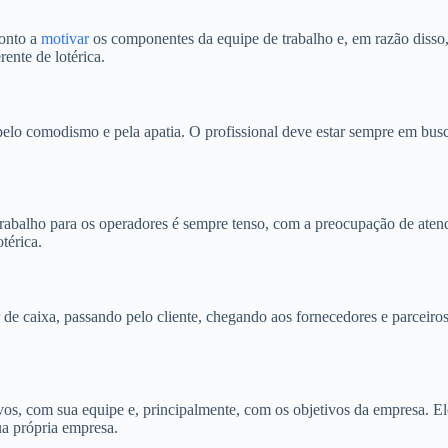
ronto a
motivar
os componentes da equipe de trabalho e, em razão diss
ente de lotérica.
pelo comodismo e pela apatia. O profissional deve estar sempre em bus
trabalho para os operadores é sempre tenso, com a preocupação de atend
térica.
r de caixa, passando pelo cliente, chegando aos fornecedores e parceir
os, com sua equipe e, principalmente, com os objetivos da empresa. El
ua própria empresa.