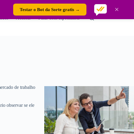
×
Testar o Bot da Sorte gratis →
ades
Acessar
Falar com especialista
mercado de trabalho
io observar se ele