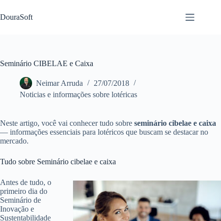
Pular
para
DouraSoft
o
conteúdo
Seminário CIBELAE e Caixa
Neimar Arruda
27/07/2018
Noticias e informações sobre lotéricas
Neste artigo, você vai conhecer tudo sobre
seminário cibelae e caixa
— informações essenciais para lotéricos que buscam se destacar no
mercado.
Tudo sobre Seminário cibelae e caixa
Antes de tudo, o
primeiro dia do
Seminário de
Inovação e
Sustentabilidade