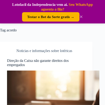
Pular
Lotofacil da Independencia vem ai.
Seu WhatsApp
para
DouraSoft
aguenta a fila?
o
conteúdo
×
Testar o Bot da Sorte gratis →
Tag
acordo
Noticias e informações sobre lotéricas
Direção da Caixa não garante direitos dos
empregados