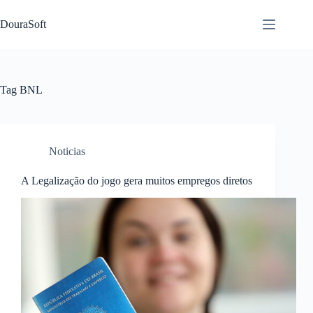
Pular
para
DouraSoft
o
conteúdo
Tag
BNL
Noticias
A Legalização do jogo gera muitos empregos diretos