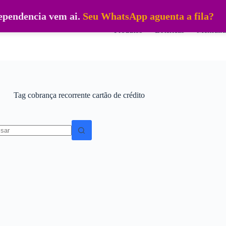
dependencia vem ai.
Seu WhatsApp aguenta a fila?
Produtos
Lotéricas
Mensalid
Tag
cobrança recorrente cartão de crédito
dos