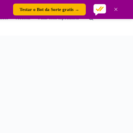
×
Testar o Bot da Sorte gratis →
ades
Acessar
Falar com especialista