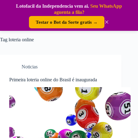
Pular
Lotofacil da Independencia vem ai.
Seu WhatsApp
para
DouraSoft
aguenta a fila?
o
conteúdo
×
Testar o Bot da Sorte gratis →
Tag
loteria online
Noticias
Primeira loteria online do Brasil é inaugurada