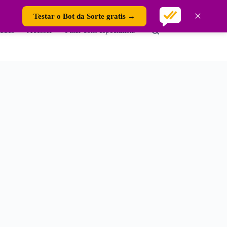
×
Testar o Bot da Sorte gratis →
ades
Acessar
Falar com especialista