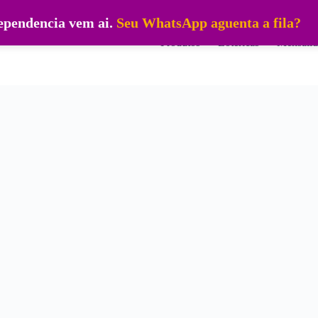
dependencia vem ai.
Seu WhatsApp aguenta a fila?
Produtos
Lotéricas
Mensalid