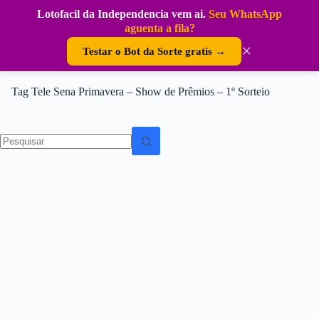
Pular
Lotofacil da Independencia vem ai.
Seu WhatsApp
para
DouraSoft
aguenta a fila?
o
conteúdo
×
Testar o Bot da Sorte gratis →
Tag
Tele Sena Primavera – Show de Prêmios – 1º Sorteio
Sem
resultados