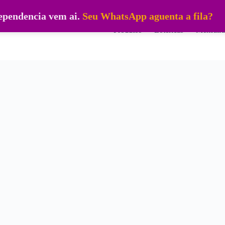
dependencia vem ai.
Seu WhatsApp aguenta a fila?
Produtos
Lotéricas
Mensalid