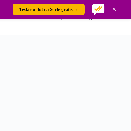
×
Testar o Bot da Sorte gratis →
ades
Acessar
Falar com especialista