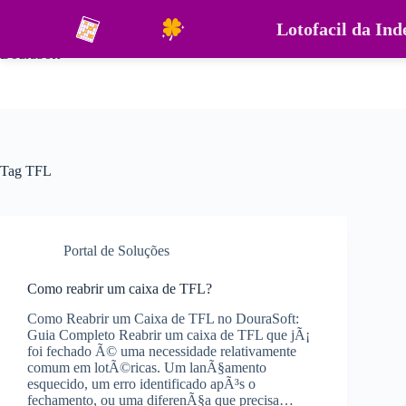
Pular
para
Lotofacil da In
o
DouraSoft
conteúdo
Tag
TFL
Portal de Soluções
Como reabrir um caixa de TFL?
Como Reabrir um Caixa de TFL no DouraSoft:
Guia Completo Reabrir um caixa de TFL que jÃ¡
foi fechado Ã© uma necessidade relativamente
comum em lotÃ©ricas. Um lanÃ§amento
esquecido, um erro identificado apÃ³s o
fechamento, ou uma diferenÃ§a que precisa…