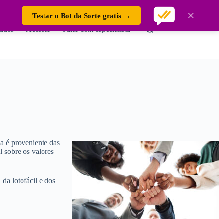
×
Testar o Bot da Sorte gratis →
ades
Acessar
Falar com especialista
ca é proveniente das
l sobre os valores
 da lotofácil e dos