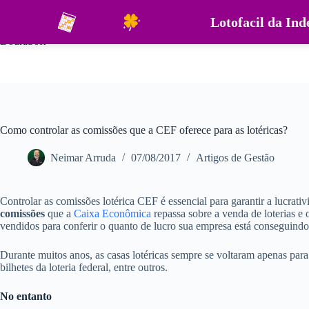
Pular
para
Lotofacil da In
o
DouraSoft
conteúdo
Como controlar as comissões que a CEF oferece para as lotéricas?
Neimar Arruda
07/08/2017
Artigos de Gestão
Controlar as comissões lotérica CEF é essencial para garantir a lucrati
comissões
que a
Caixa Econômica
repassa sobre a venda de loterias e 
vendidos para conferir o quanto de lucro sua empresa está conseguindo
Durante muitos anos, as casas lotéricas sempre se voltaram apenas para 
bilhetes da loteria federal, entre outros.
No entanto