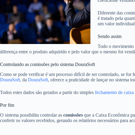
coeficiente vendido 
Diferente das comis
é tratado pela qua
um valor individual 
Sendo assim
Todo o movimento pr
diferença entre o produto adquirido e pelo valor que o mesmo foi vendid
Controlando as comissões pelo sistema DouraSoft
Como se pode verificar é um processo difícil de ser controlado, se for 
DouraSoft
, da
DouraSoft
, oferece a praticidade de lançar no sistema
Todos estes dados são gerados a partir do simples
fechamento de caixa
Por fim
O sistema possibilita controlar as
comissões
que a Caixa Econômica paga
conferir os valores recebidos, gerando os relatórios necessários para 