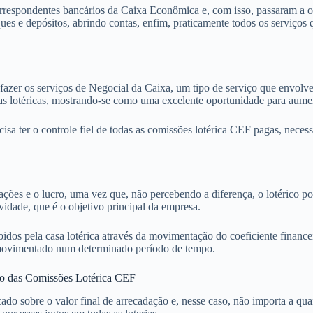
rrespondentes bancários da Caixa Econômica e, com isso, passaram a o
ques e depósitos, abrindo contas, enfim, praticamente todos os serviços 
azer os serviços de Negocial da Caixa, um tipo de serviço que envolve
asas lotéricas, mostrando-se como uma excelente oportunidade para aume
cisa ter o controle fiel de todas as comissões lotérica CEF pagas, nece
rifações e o lucro, uma vez que, não percebendo a diferença, o lotérico
vidade, que é o objetivo principal da empresa.
bidos pela casa lotérica através da movimentação do coeficiente finance
or movimentado num determinado período de tempo.
ão das Comissões Lotérica CEF
cado sobre o valor final de arrecadação e, nesse caso, não importa a qu