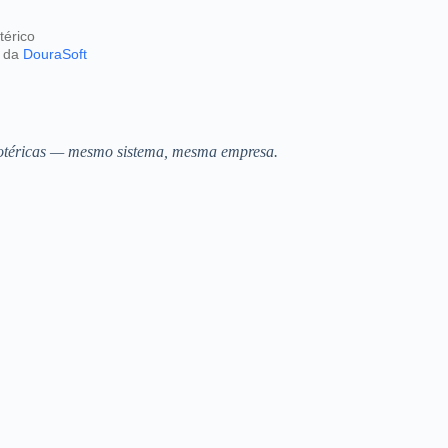
térico
r da
DouraSoft
Lotéricas — mesmo sistema, mesma empresa.