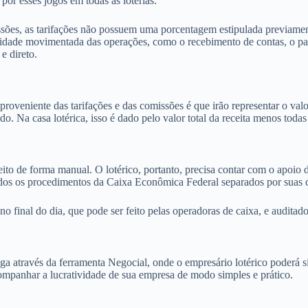
por esses jogos em todas as loterias.
sões, as tarifações não possuem uma porcentagem estipulada previamente
ntidade movimentada das operações, como o recebimento de contas, o pa
e direto.
oveniente das tarifações e das comissões é que irão representar o valor
o. Na casa lotérica, isso é dado pelo valor total da receita menos todas
feito de forma manual. O lotérico, portanto, precisa contar com o apoio
 todos os procedimentos da Caixa Econômica Federal separados por suas 
no final do dia, que pode ser feito pelas operadoras de caixa, e auditado
 através da ferramenta Negocial, onde o empresário lotérico poderá 
acompanhar a lucratividade de sua empresa de modo simples e prático.