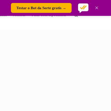
×
Testar o Bot da Sorte gratis →
ades
Acessar
Falar com especialista