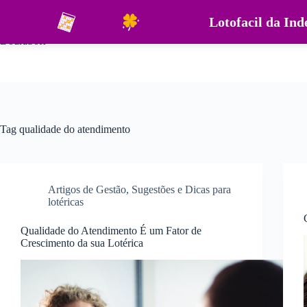
Pular
para
Lotofacil da In
o
DouraSoft
conteúdo
Tag
qualidade do atendimento
Artigos de Gestão
,
Sugestões e Dicas para
lotéricas
Qualidade do Atendimento É um Fator de
Crescimento da sua Lotérica