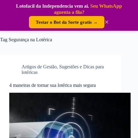
Pular
Lotofacil da Independencia vem ai.
Seu WhatsApp
para
DouraSoft
aguenta a fila?
o
conteúdo
×
Testar o Bot da Sorte gratis →
Tag
Segurança na Lotérica
Artigos de Gestão
,
Sugestões e Dicas para
lotéricas
4 maneiras de tornar sua lotérica mais segura