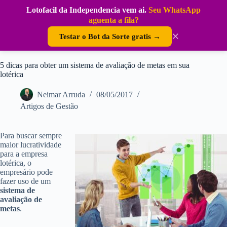
Pular
Lotofacil da Independencia vem ai.
Seu WhatsApp
para
DouraSoft
aguenta a fila?
o
conteúdo
×
Testar o Bot da Sorte gratis →
5 dicas para obter um sistema de avaliação de metas em sua
lotérica
Neimar Arruda
08/05/2017
Artigos de Gestão
Para buscar sempre
maior lucratividade
para a empresa
lotérica, o
empresário pode
fazer uso de um
sistema de
avaliação de
metas
.