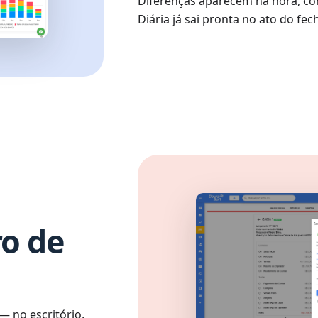
Diferenças aparecem na hora, com
Diária já sai pronta no ato do fe
o de
— no escritório,