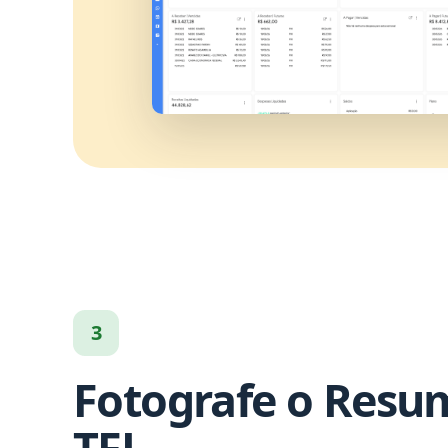
3
Fotografe o Resu
TFL