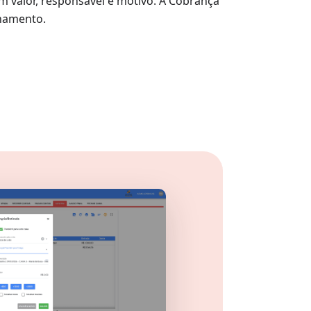
 valor, responsável e motivo. A Cobrança
chamento.