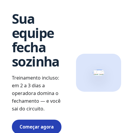
Sua
equipe
fecha
sozinha
Treinamento incluso:
em 2 a 3 dias a
operadora domina o
fechamento — e você
sai do circuito.
Começar agora