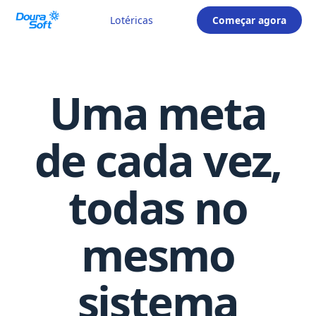
Pular
para
Lotéricas
Começar agora
o
conteúdo
Uma meta
de cada vez,
todas no
mesmo
sistema