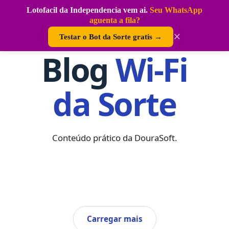
Pular
Lotofacil da Independencia vem ai.
Seu WhatsApp
para
Wi-Fi da Sorte
Começar agora
aguenta a fila?
o
conteúdo
×
Testar o Bot da Sorte gratis →
Blog
Wi-Fi
da Sorte
Conteúdo prático da DouraSoft.
Carregar mais