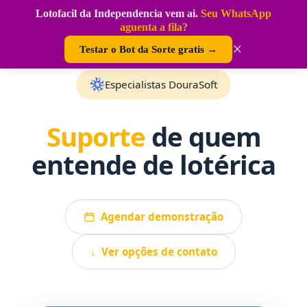
Pular
Lotofacil da Independencia vem ai.
Seu WhatsApp
para
Começar agora
aguenta a fila?
o
conteúdo
×
Testar o Bot da Sorte gratis →
Especialistas DouraSoft
Suporte
de quem
entende de lotérica
Agendar demonstração
↓ Ver opções de contato