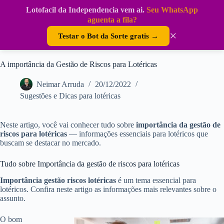
Pular
Lotofacil da Independencia vem ai.
Seu WhatsApp
para
DouraSoft
aguenta a fila?
o
conteúdo
×
Testar o Bot da Sorte gratis →
A importância da Gestão de Riscos para Lotéricas
Neimar Arruda
20/12/2022
Sugestões e Dicas para lotéricas
Neste artigo, você vai conhecer tudo sobre
importância da gestão de
riscos para lotéricas
— informações essenciais para lotéricos que
buscam se destacar no mercado.
Tudo sobre Importância da gestão de riscos para lotéricas
Importância gestão riscos lotéricas
é um tema essencial para
lotéricos. Confira neste artigo as informações mais relevantes sobre o
assunto.
O bom