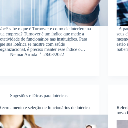
Você sabe o que é Turnover e como ele interfere na
A par
sua empresa? Turnover é um índice que mede a
seus c
rotatividade de funcionários nas instituições. Para
mesmo 
que sua lotérica se mostre com saúde
estão 
organizacional, é preciso manter esse índice o…
Sabem
Neimar Arruda
28/03/2022
Sugestões e Dicas para lotéricas
Recrutamento e seleção de funcionários de lotérica
Referê
novo 