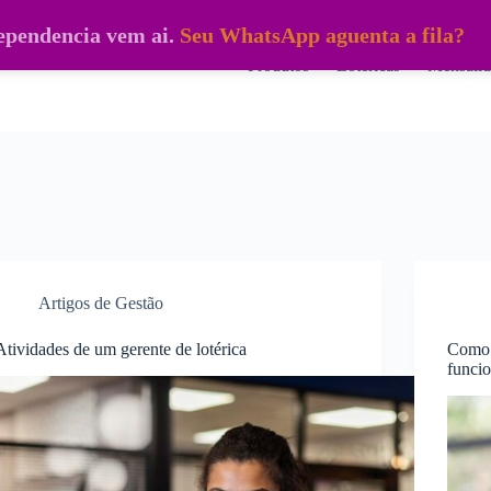
dependencia vem ai.
Seu WhatsApp aguenta a fila?
Produtos
Lotéricas
Mensalid
Artigos de Gestão
Atividades de um gerente de lotérica
Como 
funci