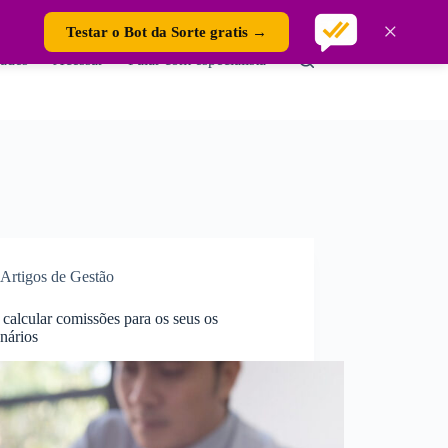
×
Testar o Bot da Sorte gratis →
ades
Acessar
Falar com especialista
Artigos de Gestão
calcular comissões para os seus os
onários