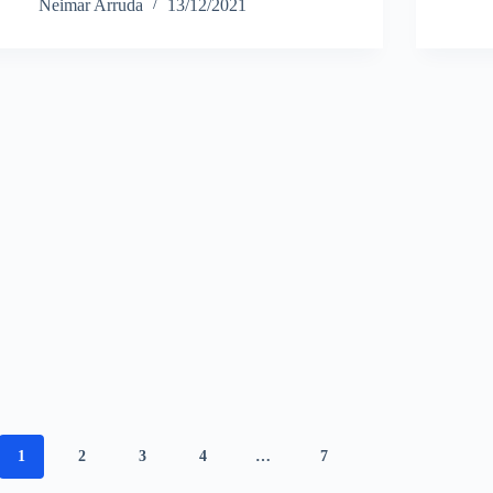
Neimar Arruda
13/12/2021
1
2
3
4
…
7