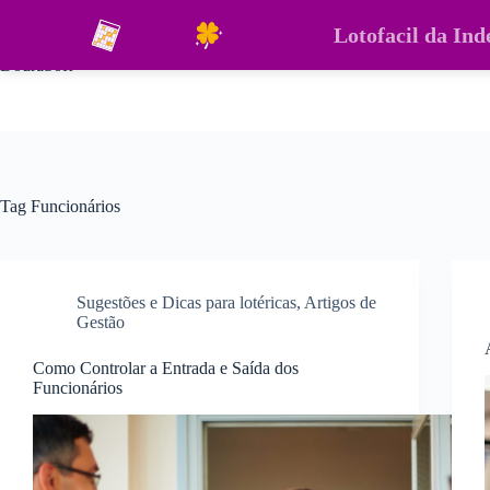
Pular
para
Lotofacil da In
o
DouraSoft
conteúdo
Tag
Funcionários
Sugestões e Dicas para lotéricas
,
Artigos de
Gestão
Como Controlar a Entrada e Saída dos
Funcionários