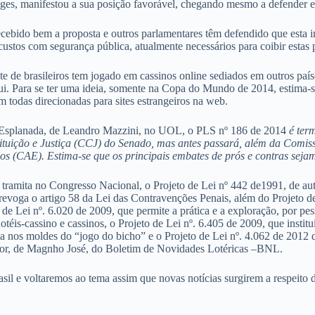
ges, manifestou a sua posição favorável, chegando mesmo a defender es
cebido bem a proposta e outros parlamentares têm defendido que esta in
ustos com segurança pública, atualmente necessários para coibir estas p
 de brasileiros tem jogado em cassinos online sediados em outros paíse
qui. Para se ter uma ideia, somente na Copa do Mundo de 2014, estima-s
m todas direcionadas para sites estrangeiros na web.
Esplanada, de Leandro Mazzini, no UOL, o PLS nº 186 de 2014
é ter
tuição e Justiça (CCJ) do Senado, mas antes passará, além da Comiss
s (CAE). Estima-se que os principais embates de prós e contras sej
, tramita no Congresso Nacional, o Projeto de Lei nº 442 de1991, de a
revoga o artigo 58 da Lei das Contravenções Penais, além do Projeto de 
o de Lei nº. 6.020 de 2009, que permite a prática e a exploração, por pe
otéis-cassino e cassinos, o Projeto de Lei nº. 6.405 de 2009, que instit
 nos moldes do “jogo do bicho” e o Projeto de Lei nº. 4.062 de 2012 q
tor, de Magnho José, do Boletim de Novidades Lotéricas –BNL.
asil e voltaremos ao tema assim que novas notícias surgirem a respeito