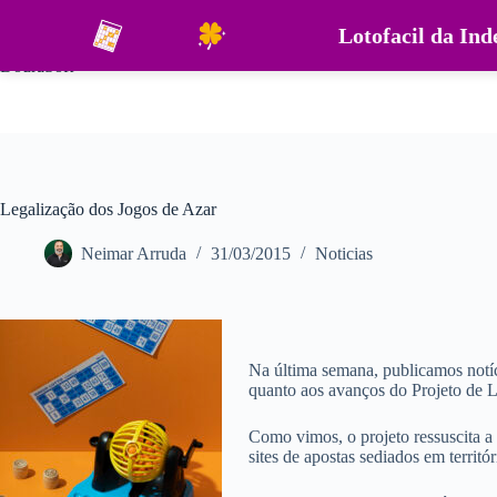
Pular
para
Lotofacil da In
o
DouraSoft
conteúdo
Legalização dos Jogos de Azar
Neimar Arruda
31/03/2015
Noticias
Na última semana, publicamos notíci
quanto aos avanços do Projeto de L
Como vimos, o projeto ressuscita a 
sites de apostas sediados em territór