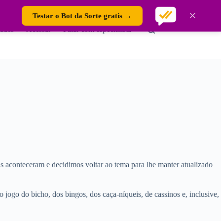
×
Testar o Bot da Sorte gratis →
ades
Acessar
Falar com especialista
as aconteceram e decidimos voltar ao tema para lhe manter atualizado
 jogo do bicho, dos bingos, dos caça-níqueis, de cassinos e, inclusive,