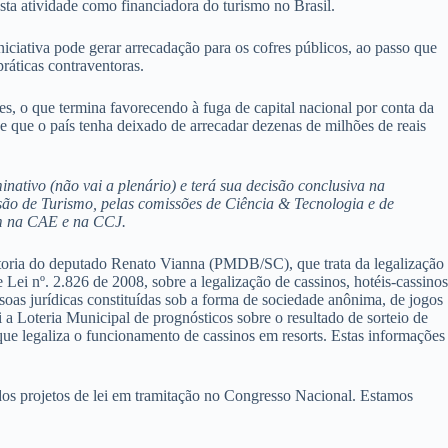
ta atividade como financiadora do turismo no Brasil.
iciativa pode gerar arrecadação para os cofres públicos, ao passo que
ráticas contraventoras.
s, o que termina favorecendo à fuga de capital nacional por conta da
e que o país tenha deixado de arrecadar dezenas de milhões de reais
minativo (não vai a plenário) e terá sua decisão conclusiva na
ão de Turismo, pelas comissões de Ciência & Tecnologia e de
am na CAE e na CCJ.
utoria do deputado Renato Vianna (PMDB/SC), que trata da legalização
Lei nº. 2.826 de 2008, sobre a legalização de cassinos, hotéis-cassinos
ssoas jurídicas constituídas sob a forma de sociedade anônima, de jogos
ui a Loteria Municipal de prognósticos sobre o resultado de sorteio de
ue legaliza o funcionamento de cassinos em resorts. Estas informações
 dos projetos de lei em tramitação no Congresso Nacional. Estamos