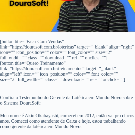
[button title=”Falar Com Vendas”
link=”https://dourasoft.com.br/lotericas” target=”_blank” align=”right”
icon=”” icon_position=”” color=”” font_color=”” size=”2″
full_width=”” class=”” download=”” rel=”” onclick=””]
[button title=”Quero Treinamento”
link=”https://dourasoft.com.br/treinamentos” target=”_blank”
align=”left” icon=”” icon_position=”” color=”” font_color=””
size=”2″ full_width=”” class=”” download=”” rel=”” onclick=””]
Confira o Testemunho do Gerente da Lotérica em Mundo Novo sobre
o Sistema DouraSoft:
Meu nome é Akio Okabayashi, comecei em 2012, então vai pra cincos
anos. Comecei como atendente de Caixa e hoje, estou trabalhando
como gerente da lotérica em Mundo Novo.