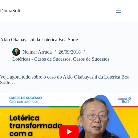
Pular
para
DouraSoft
o
conteúdo
Akio Okabayashi da Lotérica Boa Sorte
Neimar Arruda
26/09/2018
Lotéricas - Casos de Sucessos
,
Casos de Sucessos
Veja agora tudo sobre o caso do Akio Okabayashi da Lotérica Boa
Sorte…