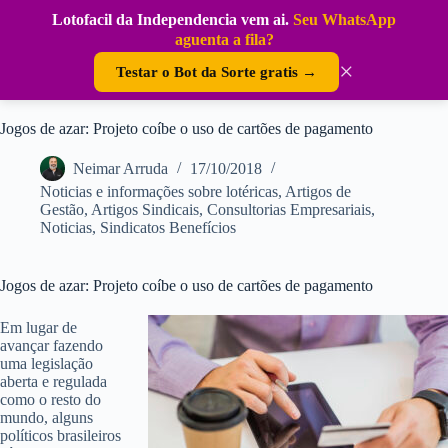
Pular
Lotofacil da Independencia vem ai.
Seu WhatsApp
para
DouraSoft
aguenta a fila?
o
conteúdo
×
Testar o Bot da Sorte gratis →
Jogos de azar: Projeto coíbe o uso de cartões de pagamento
Neimar Arruda
17/10/2018
Noticias e informações sobre lotéricas
,
Artigos de
Gestão
,
Artigos Sindicais
,
Consultorias Empresariais
,
Noticias
,
Sindicatos Benefícios
Jogos de azar: Projeto coíbe o uso de cartões de pagamento
Em lugar de
avançar fazendo
uma legislação
aberta e regulada
como o resto do
mundo, alguns
políticos brasileiros